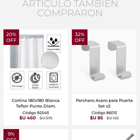
ARTÍCULO TAMBIÉN
COMPRARON
20%
32%
OFF
OFF
Cortina 180x180 Blanca
Perchero Acero para Puerta
Teflon Punto Diam.
Set x2
Código 82045
Código 86013
$U 460
$U 85
$U 575
$U 125
9%
OFF