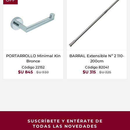
PORTARROLLO Minimal Kin
BARRAL Extensible Nº 2 110-
Bronce
200cm
Código 22152
Código 82041
$U 845
$U 315
$U 930
$U 325
SUSCRÍBETE Y ENTÉRATE DE
TODAS LAS NOVEDADES