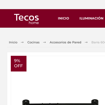
INICIO
ILUMINACIÓN
Inicio
Cocinas
Accesorios de Pared
Barra 6
9%
OFF