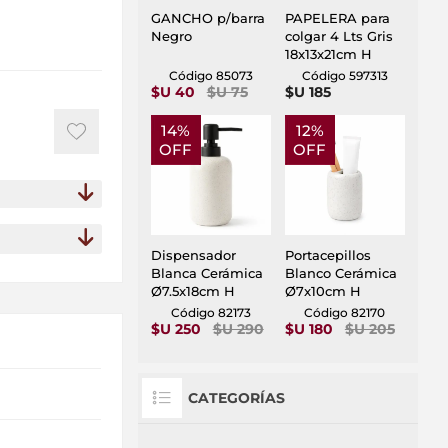
GANCHO p/barra
PAPELERA para
Negro
colgar 4 Lts Gris
18x13x21cm H
Código 85073
Código 597313
$U 40
$U 75
$U 185
14%
12%
OFF
OFF
Dispensador
Portacepillos
Blanca Cerámica
Blanco Cerámica
Ø7.5x18cm H
Ø7x10cm H
Código 82173
Código 82170
$U 250
$U 290
$U 180
$U 205
CATEGORÍAS