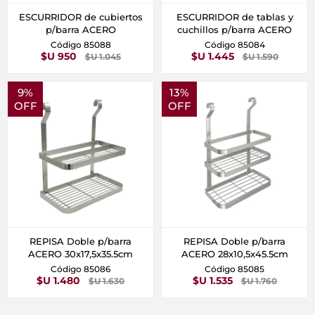
ESCURRIDOR de cubiertos
ESCURRIDOR de tablas y
p/barra ACERO
cuchillos p/barra ACERO
Código 85088
Código 85084
$U 950
$U 1.445
$U 1.045
$U 1.590
9%
13%
OFF
OFF
REPISA Doble p/barra
REPISA Doble p/barra
ACERO 30x17,5x35.5cm
ACERO 28x10,5x45.5cm
Código 85086
Código 85085
$U 1.480
$U 1.535
$U 1.630
$U 1.760