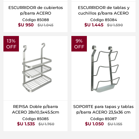
ESCURRIDOR de cubiertos
ESCURRIDOR de tablas y
p/barra ACERO
cuchillos p/barra ACERO
Código 85088
Código 85084
$U 950
$U 1.445
$U 1.045
$U 1.590
13%
9%
OFF
OFF
REPISA Doble p/barra
SOPORTE para tapas y tablas
ACERO 28x10,5x45.5cm
p/barra ACERO 23,5x36 cm
Código 85085
Código 85087
$U 1.535
$U 1.050
$U 1.760
$U 1.155