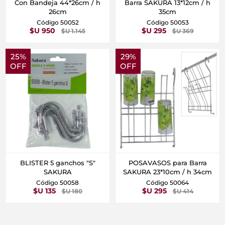
Con Bandeja 44*26cm / h
Barra SAKURA 13*12cm / h
26cm
35cm
Código 50052
Código 50053
$U 950
$U 295
$U 1.145
$U 369
25%
29%
OFF
OFF
BLISTER 5 ganchos "S"
POSAVASOS para Barra
SAKURA
SAKURA 23*10cm / h 34cm
Código 50058
Código 50064
$U 135
$U 295
$U 180
$U 414