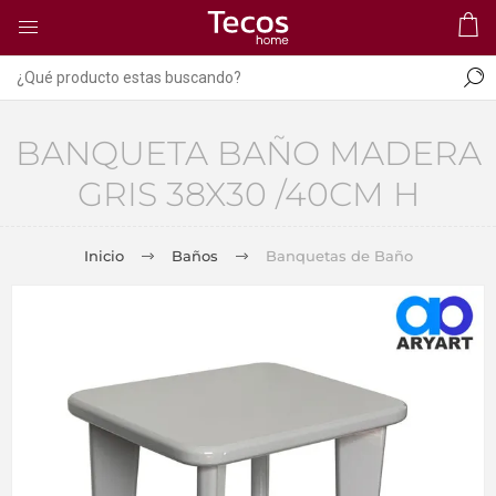
BANQUETA BAÑO MADERA
GRIS 38X30 /40CM H
Inicio
Baños
Banquetas de Baño