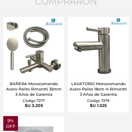
COMPRARON
BAÑERA Monocomando
LAVATORIO Monocomando
Acero Palito Rimontti 35mm
Acero Palito 18cm H Rimontti
3 Años de Garantia
3 Años de Garantia
Código 7277
Código 7279
$U 3.205
$U 1.525
9%
OFF