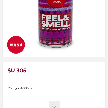
$U 305
Código:
409697