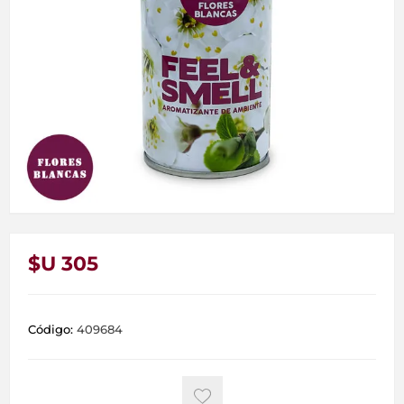
$U 305
Código:
409684