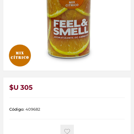
$U 305
Código:
409682