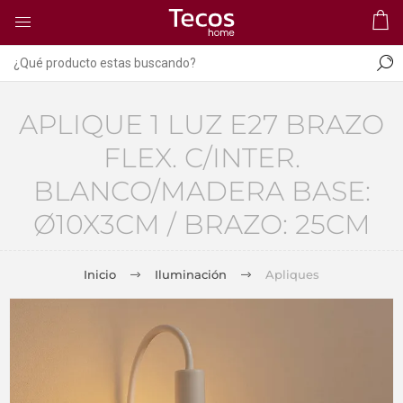
APLIQUE 1 LUZ E27 BRAZO
FLEX. C/INTER.
BLANCO/MADERA BASE:
Ø10X3CM / BRAZO: 25CM
Inicio
Iluminación
Apliques