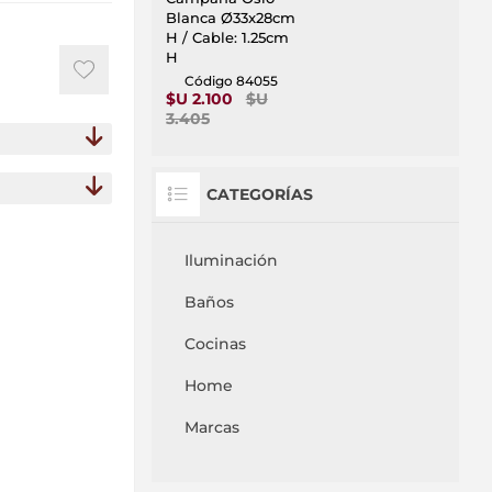
Blanca Ø33x28cm
H / Cable: 1.25cm
H
Código 84055
$U 2.100
$U
3.405
CATEGORÍAS
Iluminación
Baños
Cocinas
Home
Marcas