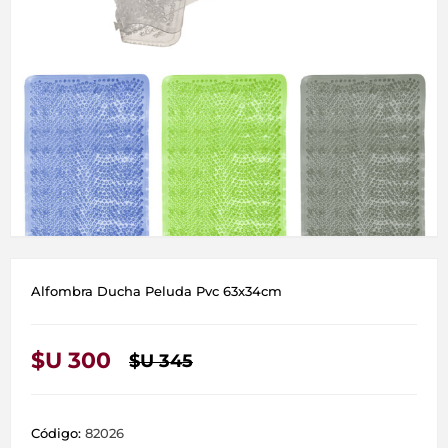
Alfombra Ducha Peluda Pvc 63x34cm
$U 300
$U 345
Código:
82026