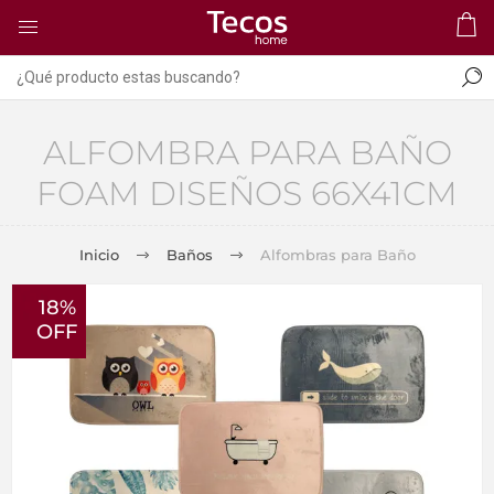
ALFOMBRA PARA BAÑO
FOAM DISEÑOS 66X41CM
Inicio
Baños
Alfombras para Baño
18%
OFF