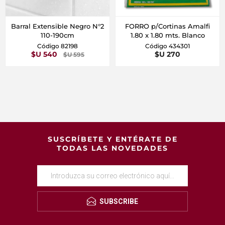
Barral Extensible Negro N°2
FORRO p/Cortinas Amalfi
110-190cm
1.80 x 1.80 mts. Blanco
Código 82198
Código 434301
$U 540
$U 270
$U 595
SUSCRÍBETE Y ENTÉRATE DE
TODAS LAS NOVEDADES
SUBSCRIBE