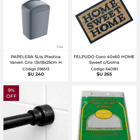
PAPELERA 5Lts Plastica
FELPUDO Coco 40x60 HOME
Vaiven Gris 13x18x25cm H
Sweet c/Goma
Código 596513
Código 640181
$U 240
$U 265
9%
OFF