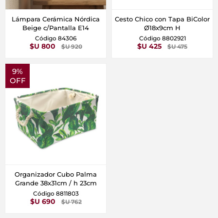
Lámpara Cerámica Nórdica
Cesto Chico con Tapa BiColor
Beige c/Pantalla E14
Ø18x9cm H
Código 84306
Código 8802921
$U 800
$U 425
$U 920
$U 475
9%
OFF
Organizador Cubo Palma
Grande 38x31cm / h 23cm
Código 8811803
$U 690
$U 762