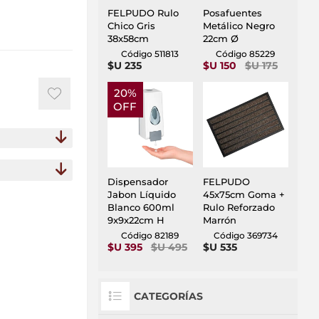
FELPUDO Rulo
Posafuentes
Chico Gris
Metálico Negro
38x58cm
22cm Ø
Código 511813
Código 85229
$U 235
$U 150
$U 175
20%
OFF
Dispensador
FELPUDO
Jabon Líquido
45x75cm Goma +
Blanco 600ml
Rulo Reforzado
9x9x22cm H
Marrón
Código 82189
Código 369734
$U 395
$U 495
$U 535
CATEGORÍAS