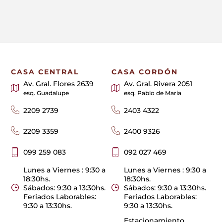
CASA CENTRAL
CASA CORDÓN
Av. Gral. Flores 2639
Av. Gral. Rivera 2051
esq. Guadalupe
esq. Pablo de María
2209 2739
2403 4322
2209 3359
2400 9326
099 259 083
092 027 469
Lunes a Viernes : 9:30 a
Lunes a Viernes : 9:30 a
18:30hs.
18:30hs.
Sábados: 9:30 a 13:30hs.
Sábados: 9:30 a 13:30hs.
Feriados Laborables:
Feriados Laborables:
9:30 a 13:30hs.
9:30 a 13:30hs.
Estacionamiento