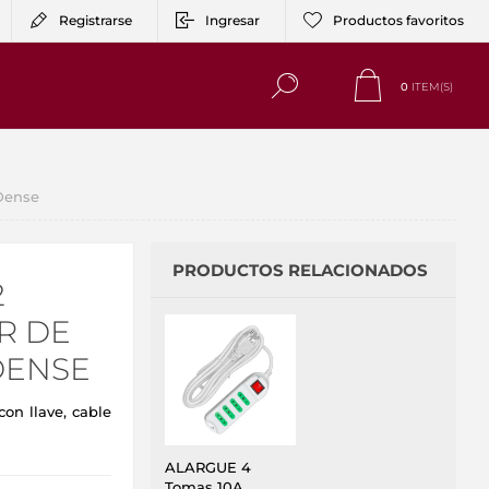
Registrarse
Ingresar
Productos favoritos
0
ITEM(S)
Dense
PRODUCTOS RELACIONADOS
2
R DE
DENSE
n llave, cable
ALARGUE 4
Tomas 10A