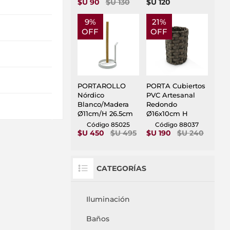
$U 90
$U 130
$U 120
9%
21%
OFF
OFF
PORTAROLLO
PORTA Cubiertos
Nórdico
PVC Artesanal
Blanco/Madera
Redondo
Ø11cm/H 26.5cm
Ø16x10cm H
Código 85025
Código 88037
$U 450
$U 495
$U 190
$U 240
CATEGORÍAS
Iluminación
Baños